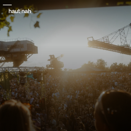
50+
Alle Projekte
10+
Festivals
10+
Social Media