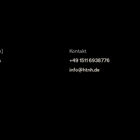
h]
Kontakt
s
+49 1511 6938776
info@htnh.de