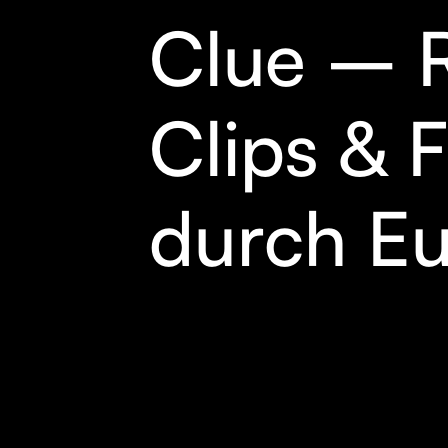
Clue – 
Clips & 
durch E