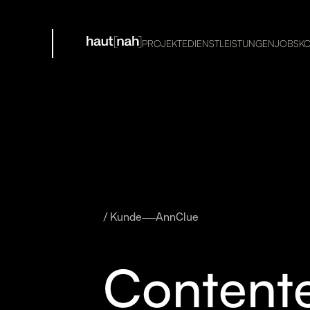
PROJEKTE
DIENSTLEISTUNGEN
JOBS
K
/ Kunde
AnnClue
Contente