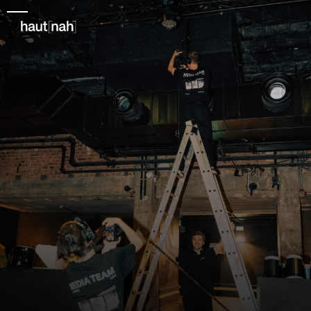
20+
Alle Magazine
3
Social Media
10
Produktionen